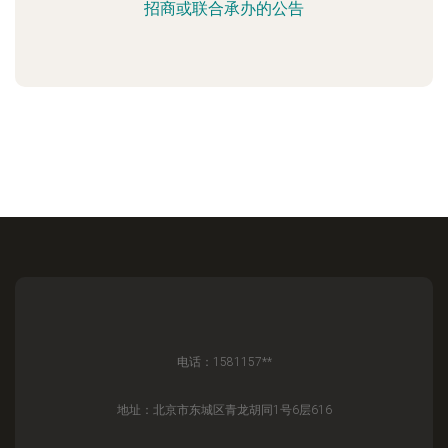
招商或联合承办的公告
电话：1581157**
地址：北京市东城区青龙胡同1号6层616